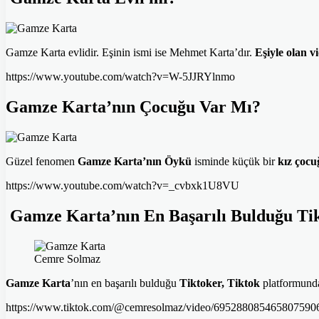
Gamze Karta evlidir. Eşinin ismi ise Mehmet Karta’dır.
Eşiyle olan v
https://www.youtube.com/watch?v=W-5JJRYlnmo
Gamze Karta’nın Çocuğu Var Mı?
Güzel fenomen
Gamze Karta’nın
Öykü
isminde küçük bir
kız çocu
https://www.youtube.com/watch?v=_cvbxk1U8VU
Gamze Karta’nın En Başarılı Bulduğu T
Cemre Solmaz
Gamze Karta
’nın en başarılı bulduğu
Tiktoker, Tiktok
platformun
https://www.tiktok.com/@cemresolmaz/video/695288085465807590