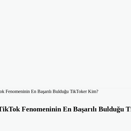
ok Fenomeninin En Başarılı Bulduğu TikToker Kim?
TikTok Fenomeninin En Başarılı Bulduğu 