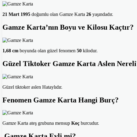
21 Mart 1995
doğumlu olan Gamze Karta
26
yaşındadır.
Gamze Karta’nın Boyu ve Kilosu Kaçtır?
1,68 cm
boyunda olan güzel fenomen
50
kilodur.
Güzel Tiktoker Gamze Karta Aslen Nereli
Güzel tiktoker aslen Hataylıdır.
Fenomen Gamze Karta Hangi Burç?
Gamze Karta ateş grubuna mensup
Koç
burcudur.
Gamze Karta Evli mi?