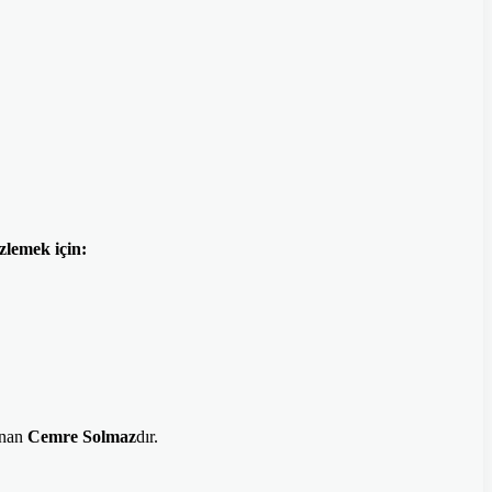
zlemek için:
unan
Cemre Solmaz
dır.